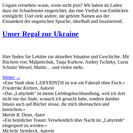
Ungarn verstehen–wann, wenn nicht jetzt? Wir haben im Laden
dazu ein Schaufenster eingerichtet, das eine Vielfalt von Einblicken
ermöglicht: Und viele andere, nie gehörte Namen aus der
Einsamkeit der ungarischen Sprache, rätselhaft und faszinierend.
Unser Regal zur Ukraine
Hier finden Sie Lektüre zur aktuellen Situation und Geschichte. Mit
Büchern von: Maljartschuk, Tanja Kurkow, Andrej Tschirky, Luzia
Schulze Wessel, Martin… und vielen mehr..
Weiter
→
«Eine Stadt ohne LABYRINTH ist wie ein Fahrrad ohne Fisch.»
Friederike Kretzen, Autorin
«Das „Labyrinth“ ist meine Lieblingsbuchhandlung, weil ich dort
nicht nur das finde, wonach ich gesucht habe, sondern darüber
hinaus auch auf Bücher stosse, die mich überraschen und
bereichern.»
Martin R. Dean, Autor
«Ein heimlicher Traum: Versehentlich über Nacht im „Labyrinth“
eingesperrt zu werden.»
Michelle Steinbeck, Autorin