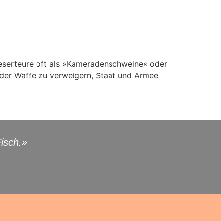
 Deserteure oft als »Kameradenschweine« oder
n der Waffe zu verweigern, Staat und Armee
isch.»
«Das „L